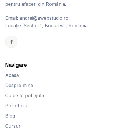
pentru afaceri din România.
Email:
andrei@awebstudio.ro
Locație: Sector 1, Bucuresti, România
F
a
c
Navigare
e
Acasă
b
o
Despre mine
o
Cu ce te pot ajuta
k
Portofoliu
Blog
Cursuri