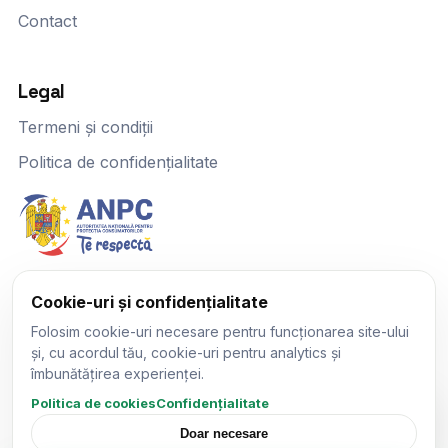
Contact
Legal
Termeni și condiții
Politica de confidențialitate
Cookie-uri și confidențialitate
Parteneriate
Folosim cookie-uri necesare pentru funcționarea site-ului
Program afiliere
și, cu acordul tău, cookie-uri pentru analytics și
îmbunătățirea experienței.
Parteneriate
Scrie-mi pe WhatsApp.
Politica de cookies
Confidențialitate
×
Încerc să răspund cât pot de
repede.
Doar necesare